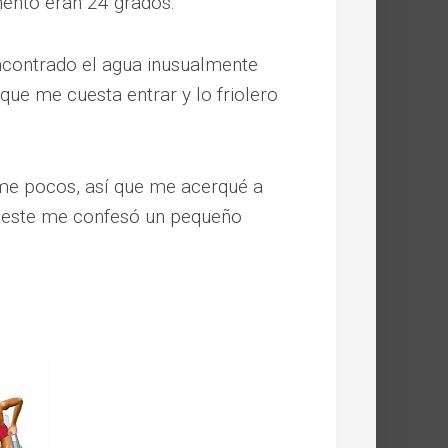
ento eran 24 grados.
ncontrado el agua inusualmente
ue me cuesta entrar y lo friolero
me pocos, así que me acerqué a
y este me confesó un pequeño