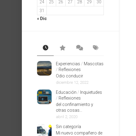
24
25
26
27
28
29
30
31
« Dic
Experiencias
/
Mascotas
/
Reflexiones
Odio conducir
diciembre 12, 2022
Educación
/
Inquietudes
/
Reflexiones
del confinamiento y
otras cosas…
abril 2, 2020
Sin categoría
Mi nuevo compañero de