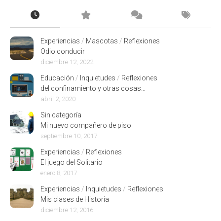
Experiencias
/
Mascotas
/
Reflexiones
Odio conducir
diciembre 12, 2022
Educación
/
Inquietudes
/
Reflexiones
del confinamiento y otras cosas…
abril 2, 2020
Sin categoría
Mi nuevo compañero de piso
septiembre 10, 2017
Experiencias
/
Reflexiones
El juego del Solitario
enero 8, 2017
Experiencias
/
Inquietudes
/
Reflexiones
Mis clases de Historia
diciembre 12, 2016