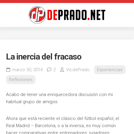
Saltar
al
contenido
La inercia del fracaso
marzo 30, 2014
2
VicdePrado
Experiencias
Reflexiones
Acabo de tener una enriquecedora discusión con mi
habitual grupo de amigos.
Ahora que está reciente el clásico del fútbol español, el
Real Madrid – Barcelona, o a la inversa, es muy común
hacer comparativas entre entrenadores, jugadores,