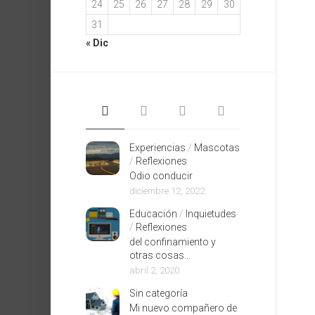
24
25
26
27
28
29
30
31
« Dic
Experiencias
/
Mascotas
/
Reflexiones
Odio conducir
diciembre 12, 2022
Educación
/
Inquietudes
/
Reflexiones
del confinamiento y
otras cosas…
abril 2, 2020
Sin categoría
Mi nuevo compañero de