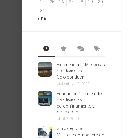
24
25
26
27
28
29
30
31
« Dic
Experiencias
/
Mascotas
/
Reflexiones
Odio conducir
diciembre 12, 2022
Educación
/
Inquietudes
/
Reflexiones
del confinamiento y
otras cosas…
abril 2, 2020
Sin categoría
Mi nuevo compañero de