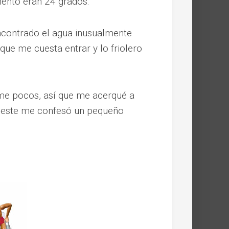
ento eran 24 grados.
ncontrado el agua inusualmente
ue me cuesta entrar y lo friolero
me pocos, así que me acerqué a
y este me confesó un pequeño