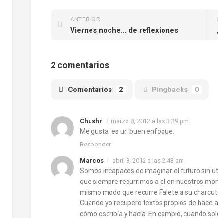
ANTERIOR
Viernes noche… de reflexiones
2 comentarios
Comentarios
2
Pingbacks
0
Chushr
marzo 8, 2012 a las 3:39 pm
Me gusta, es un buen enfoque.
Responder
Marcos
abril 8, 2012 a las 2:43 am
Somos incapaces de imaginar el futuro sin uti
que siempre recurrimos a el en nuestros mom
mismo modo que recurre Falete a su charcute
Cuando yo recupero textos propios de hace a
cómo escribía y hacía. En cambio, cuando sol