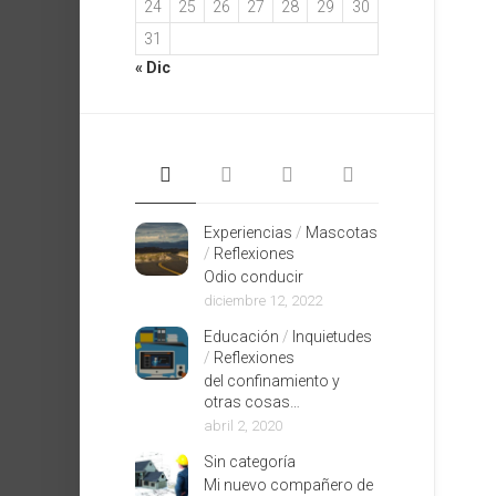
24
25
26
27
28
29
30
31
« Dic
Experiencias
/
Mascotas
/
Reflexiones
Odio conducir
diciembre 12, 2022
Educación
/
Inquietudes
/
Reflexiones
del confinamiento y
otras cosas…
abril 2, 2020
Sin categoría
Mi nuevo compañero de