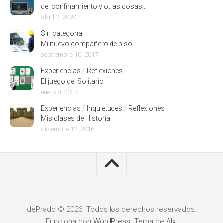
del confinamiento y otras cosas…
abril 2, 2020
Sin categoría
Mi nuevo compañero de piso
septiembre 10, 2017
Experiencias
/
Reflexiones
El juego del Solitario
enero 8, 2017
Experiencias
/
Inquietudes
/
Reflexiones
Mis clases de Historia
diciembre 12, 2016
dePrado © 2026. Todos los derechos reservados.
Funciona con
WordPress
. Tema de
Alx
.