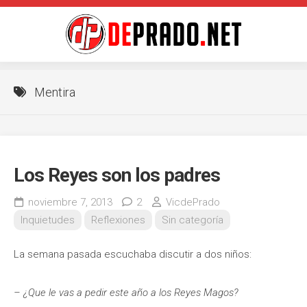
Saltar
al
contenido
Mentira
Los Reyes son los padres
noviembre 7, 2013
2
VicdePrado
Inquietudes
Reflexiones
Sin categoría
La semana pasada escuchaba discutir a dos niños:
– ¿Que le vas a pedir este año a los Reyes Magos?