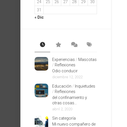
24
25
26
27
28
29
30
31
« Dic
Experiencias
/
Mascotas
/
Reflexiones
Odio conducir
diciembre 12, 2022
Educación
/
Inquietudes
/
Reflexiones
del confinamiento y
otras cosas…
abril 2, 2020
Sin categoría
Mi nuevo compañero de