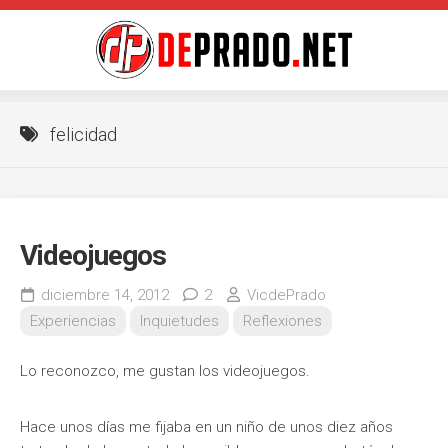
Saltar
al
contenido
felicidad
Videojuegos
diciembre 14, 2012
2
VicdePrado
Experiencias
Inquietudes
Reflexiones
Lo reconozco, me gustan los videojuegos.
Hace unos días me fijaba en un niño de unos diez años