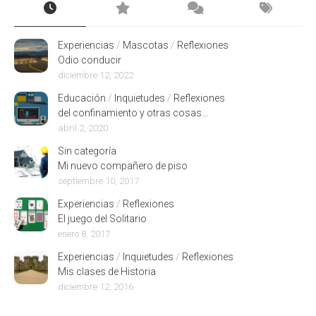
Experiencias
/
Mascotas
/
Reflexiones
Odio conducir
diciembre 12, 2022
Educación
/
Inquietudes
/
Reflexiones
del confinamiento y otras cosas…
abril 2, 2020
Sin categoría
Mi nuevo compañero de piso
septiembre 10, 2017
Experiencias
/
Reflexiones
El juego del Solitario
enero 8, 2017
Experiencias
/
Inquietudes
/
Reflexiones
Mis clases de Historia
diciembre 12, 2016