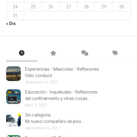
24
25
26
27
28
29
30
31
« Dic
Experiencias
/
Mascotas
/
Reflexiones
Odio conducir
diciembre 12, 2022
Educación
/
Inquietudes
/
Reflexiones
del confinamiento y otras cosas…
abril 2, 2020
Sin categoría
Mi nuevo compañero de piso
septiembre 10, 2017